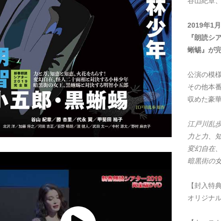
谷山紀章、
2019年
『朗読シ
蜥蜴』が
公演の模
その他本
収めた豪
江戸川乱歩
力と力、
変幻自在
暗黒街の
【封入特
オリジナ