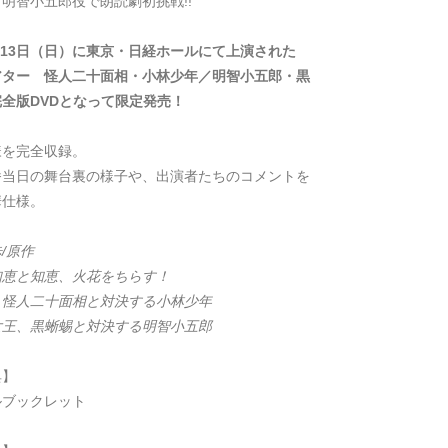
明智小五郎役で朗読劇初挑戦!!
1月13日（日）に東京・日経ホールにて上演された
アター 怪人二十面相・小林少年／明智小五郎・黒
完全版DVDとなって限定発売！
様を完全収録。
番当日の舞台裏の様子や、出演者たちのコメントを
華仕様。
/原作
知恵と知恵、火花をちらす！
、怪人二十面相と対決する小林少年
女王、黒蜥蜴と対決する明智小五郎
典】
ルブックレット