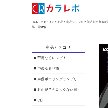
HOME
>
TOPICS
>
商品
>
商品ジャンル
>
朗読劇
>
新春朗
郎・黒蜥蜴
商品カテゴリ
華麗なるレシピ！
声優ゆるり旅
声優ボウリングランプリ
谷山紀章のロックな休日
CD