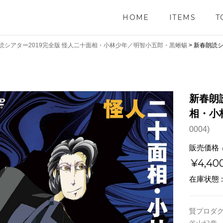
HOME
ITEMS
T
読シアター2019完全版 怪人二十面相・小林少年／明智小五郎・黒蜥蜴
>
新春朗読シ
新春朗
相・小
0004)
販売価格
¥4,40
在庫状態 
賢プロダ