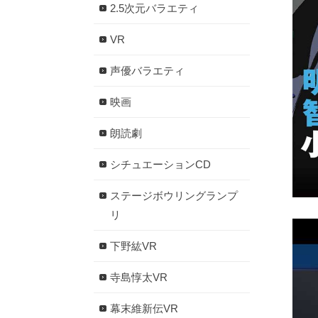
2.5次元バラエティ
VR
声優バラエティ
映画
朗読劇
シチュエーションCD
ステージボウリングランプ
リ
下野紘VR
寺島惇太VR
幕末維新伝VR