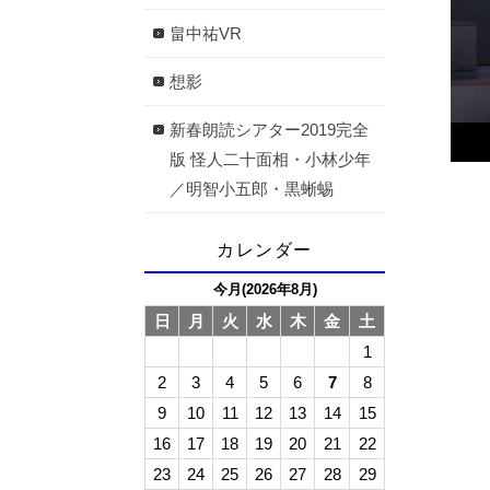
畠中祐VR
想影
新春朗読シアター2019完全
版 怪人二十面相・小林少年
／明智小五郎・黒蜥蜴
カレンダー
今月(2026年8月)
日
月
火
水
木
金
土
1
2
3
4
5
6
7
8
9
10
11
12
13
14
15
16
17
18
19
20
21
22
23
24
25
26
27
28
29