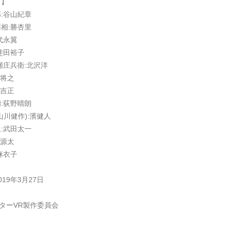
ト】
:谷山紀章
相:勝杏里
代永翼
斐田裕子
瀬庄兵衛:北沢洋
藤将之
田吉正
:荻野晴朗
山川健作):濱健人
:武田太一
村源太
麻衣子
19年3月27日
ターVR製作委員会