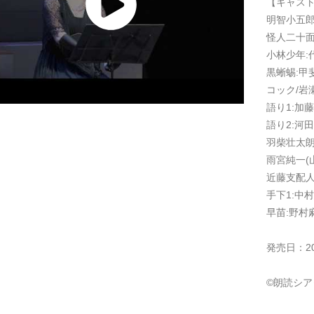
【キャス
明智小五郎
怪人二十面
小林少年:
黒蜥蜴:甲
コック/岩
語り1:加
語り2:河
羽柴壮太朗
雨宮純一(
近藤支配人
手下1:中
早苗:野村
発売日：20
©朗読シア