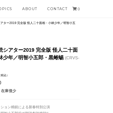
OPICS
ABOUT
CONTACT
0
アター2019 完全版 怪人二十面相・小林少年／明智小五
読シアター2019 完全版 怪人二十面
林少年／明智小五郎・黒蜥蜴
(CRVS-
（税込）
0
: 在庫僅少
クション精鋭による新春特別公演