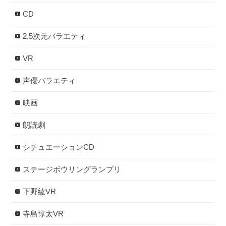
CD
2.5次元バラエティ
VR
声優バラエティ
映画
朗読劇
シチュエーションCD
ステージボウリングランプリ
下野紘VR
寺島惇太VR