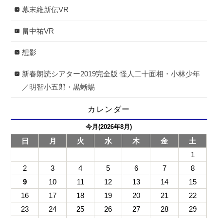
幕末維新伝VR
畠中祐VR
想影
新春朗読シアター2019完全版 怪人二十面相・小林少年
／明智小五郎・黒蜥蜴
カレンダー
今月(2026年8月)
日
月
火
水
木
金
土
1
2
3
4
5
6
7
8
9
10
11
12
13
14
15
16
17
18
19
20
21
22
23
24
25
26
27
28
29