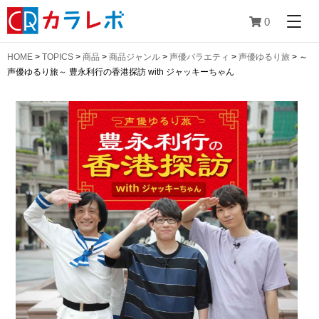
0
HOME
>
TOPICS
>
商品
>
商品ジャンル
>
声優バラエティ
>
声優ゆるり旅
>
～
声優ゆるり旅～ 豊永利行の香港探訪 with ジャッキーちゃん