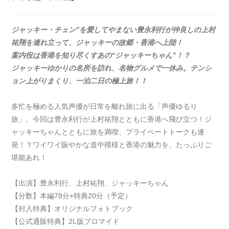
ジャッキー・チェン”を愛してやまない豊永利行が仲良しの上村
祐翔を連れ立って、ジャッキーの故郷・香港へ上陸！
案内役は香港を知り尽くすあの“ジャッキーちゃん”！？
ジャッキーゆかりの名所を訪れ、名物グルメで一休み。テンシ
ョン上がりまくり、一泊二日の極上旅！！
多忙を極める人気声優が日常を離れ旅に出る「声優ゆるり
旅」。今回は豊永利行が上村祐翔とともに香港へ飛び立つ！ジ
ャッキーちゃんとともに旅を満喫、プライベートトークも連
発！？ワイワイ賑やかな道中模様と香港の魅力を、たっぷりご
堪能あれ！
【出演】豊永利行、上村祐翔、ジャッキーちゃん
【分数】本編78分+特典20分（予定）
【封入特典】オリジナルフォトブック
【公式通販特典】2L版ブロマイド