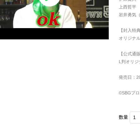
上西哲平
岩井勇気
【封入特
オリジナ
【公式通
L判オリジ
発売日：2
©SBGプ
数量