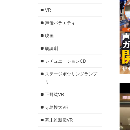
VR
声優バラエティ
映画
朗読劇
シチュエーションCD
ステージボウリングランプ
リ
下野紘VR
寺島惇太VR
幕末維新伝VR