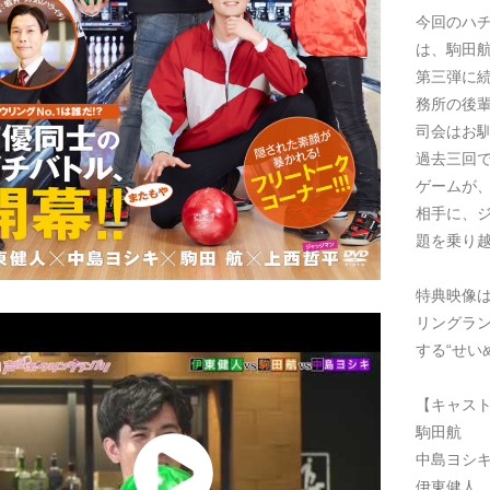
今回のハ
は、駒田
第三弾に続
務所の後
司会はお
過去三回
ゲームが
相手に、
題を乗り越
特典映像
リングラ
する“せい
【キャス
駒田航
中島ヨシ
伊東健人