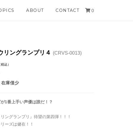
OPICS
ABOUT
CONTACT
0
ウリングランプリ４
(CRVS-0013)
（税込）
0
: 在庫僅少
グが1番上手い声優は誰だ！？
ウリングランプリ』待望の第四弾！！！
シリーズは健在！！