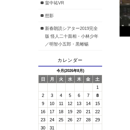
畠中祐VR
想影
新春朗読シアター2019完全
版 怪人二十面相・小林少年
／明智小五郎・黒蜥蜴
カレンダー
今月(2026年8月)
日
月
火
水
木
金
土
1
2
3
4
5
6
7
8
9
10
11
12
13
14
15
16
17
18
19
20
21
22
23
24
25
26
27
28
29
30
31