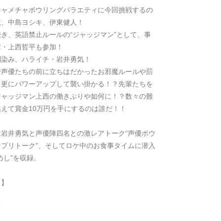
チャメチャボウリングバラエティに今回挑戦するの
航、中島ヨシキ、伊東健人！
き、英語禁止ルールの“ジャッジマン”として、事
輩・上西哲平も参加！
馴染み、ハライチ・岩井勇気！
で声優たちの前に立ちはだかったお邪魔ルールや罰
、更にパワーアップして襲い掛かる！？先輩たちを
ジャッジマン上西の働きぶりや如何に！？数々の難
えて賞金10万円を手にするのは誰だ！！
は岩井勇気と声優陣四名との激レアトーク“声優ボウ
ンプリトーク”、そしてロケ中のお食事タイムに潜入
めし”を収録。
ト】
キ