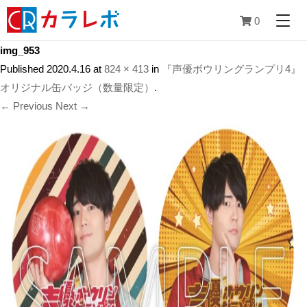
0
img_953
Published
2020.4.16
at
824 × 413
in
『声優ボウリングランプリ4』
オリジナル缶バッジ（数量限定）
.
← Previous
Next →