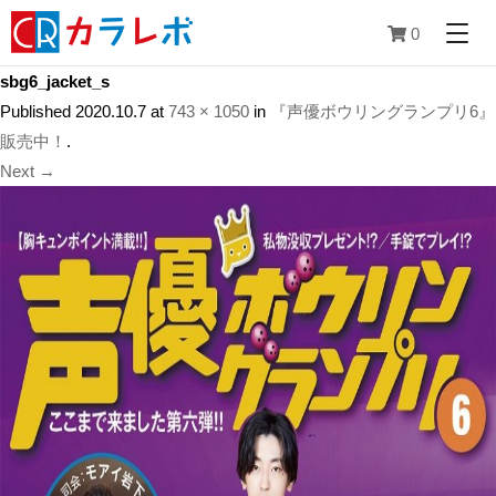
0
sbg6_jacket_s
Published
2020.10.7
at
743 × 1050
in
『声優ボウリングランプリ6』
販売中！
.
Next →