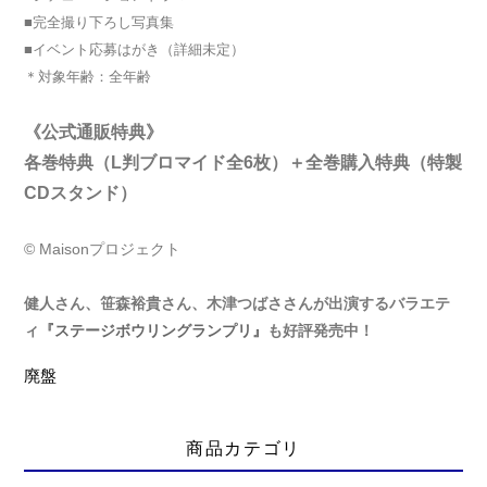
■完全撮り下ろし写真集
■イベント応募はがき（詳細未定）
＊対象年齢：全年齢
《公式通販特典》
各巻特典（L判ブロマイド全6枚）＋
全巻購入特典（特製
CDスタンド）
© Maisonプロジェクト
健人さん、笹森裕貴さん、木津つばささんが出演するバラエテ
ィ
『ステージボウリングランプリ』
も好評発売中！
廃盤
商品カテゴリ