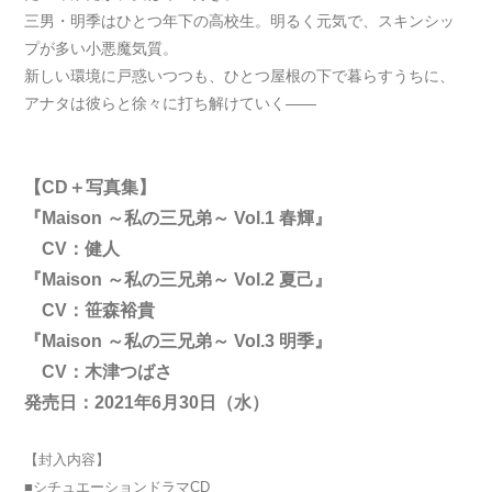
三男・明季はひとつ年下の高校生。明るく元気で、スキンシッ
プが多い小悪魔気質。
新しい環境に戸惑いつつも、ひとつ屋根の下で暮らすうちに、
アナタは彼らと徐々に打ち解けていく――
【CD＋写真集】
『Maison ～私の三兄弟～ Vol.1 春輝』
CV：健人
『Maison ～私の三兄弟～ Vol.2 夏己』
CV：笹森裕貴
『Maison ～私の三兄弟～ Vol.3 明季』
CV：木津つばさ
発売日：2021年6月30日（水）
【封入内容】
■シチュエーションドラマCD