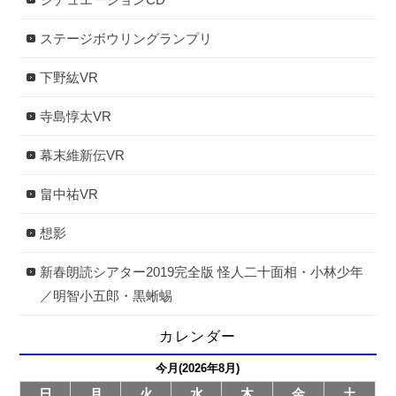
ステージボウリングランプリ
下野紘VR
寺島惇太VR
幕末維新伝VR
畠中祐VR
想影
新春朗読シアター2019完全版 怪人二十面相・小林少年
／明智小五郎・黒蜥蜴
カレンダー
今月(2026年8月)
日
月
火
水
木
金
土