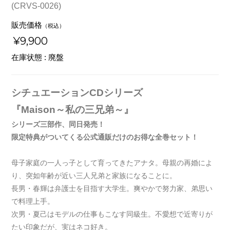
(CRVS-0026)
販売価格
（税込）
¥9,900
在庫状態 : 廃盤
シチュエーションCDシリーズ
『Maison～私の三兄弟～』
シリーズ三部作、同日発売！
限定特典がついてくる公式通販だけのお得な全巻セット！
母子家庭の一人っ子として育ってきたアナタ。母親の再婚によ
り、突如年齢が近い三人兄弟と家族になることに。
長男・春輝は弁護士を目指す大学生。爽やかで努力家、弟思い
で料理上手。
次男・夏己はモデルの仕事もこなす同級生。不愛想で近寄りが
たい印象だが、実はネコ好き。