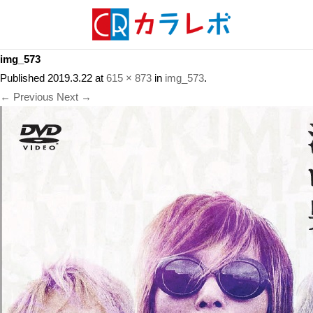
img_573
Published
2019.3.22
at
615 × 873
in
img_573
.
← Previous
Next →