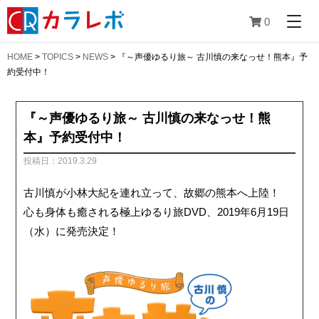
0
HOME
>
TOPICS
>
NEWS
>
『～声優ゆるり旅～ 古川慎の来なっせ！熊本』予
約受付中！
『～声優ゆるり旅～ 古川慎の来なっせ！熊
本』予約受付中！
投稿日：2019.3.29
古川慎が小林大紀を連れ立って、故郷の熊本へ上陸！
心も身体も癒される極上ゆるり旅DVD、2019年6月19日
（水）に発売決定！