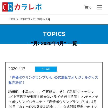
0
HOME
>
TOPICS
>
2020年
>
4月
TOPICS
- "月:
2020年4月
" 一覧 -
2020.4.17
NEWS
『声優ボウリングランプリ4』公式通販でオリジナルグッズ
販売決定！
駒田航、中島ヨシキ、伊東健人、そして新星“ジャッジマ
ン”上西哲平が出演！司会はハライチ岩井勇気！ ハチャメチ
ャボウリングバラエティ『声優ボウリングランプリ4』4月
29日（水）のDVD発売を記念して、公式通販限定でオリジ