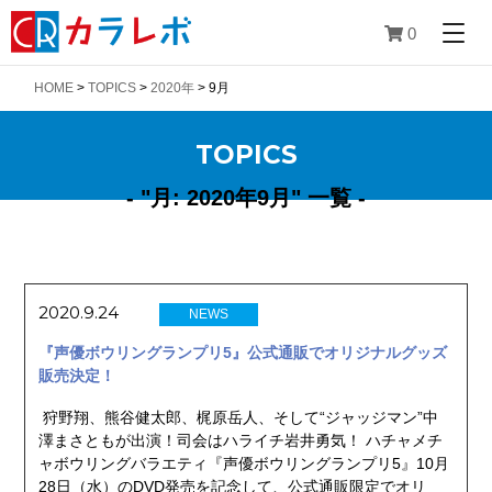
0
HOME
>
TOPICS
>
2020年
>
9月
TOPICS
- "月:
2020年9月
" 一覧 -
2020.9.24
NEWS
『声優ボウリングランプリ5』公式通販でオリジナルグッズ
販売決定！
狩野翔、熊谷健太郎、梶原岳人、そして“ジャッジマン”中
澤まさともが出演！司会はハライチ岩井勇気！ ハチャメチ
ャボウリングバラエティ『声優ボウリングランプリ5』10月
28日（水）のDVD発売を記念して、公式通販限定でオリ